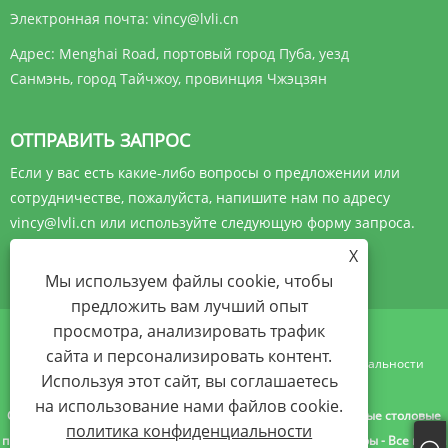
Электронная почта:
vincy@lvli.cn
Адрес:
Menghai Road, портовый город Пуба, уезд
Санмэнь, город Тайчжоу, провинция Чжэцзян
ОТПРАВИТЬ ЗАПРОС
Если у вас есть какие-либо вопросы о предложении или
сотрудничестве, пожалуйста, напишите нам по адресу
vincy@lvli.cn или используйте следующую форму запроса.
X
ОТПРАВИТЬ
Мы используем файлы cookie, чтобы
предложить вам лучший опыт
просмотра, анализировать трафик
сайта и персонализировать контент.
Links
Sitemap
RSS
XML
политика конфиденциальности
Используя этот сайт, вы соглашаетесь
на использование нами файлов cookie.
Copyright © 2023 Zhejiang Yibo Technology Co., Ltd.- Пластиковые столовые
политика конфиденциальности
приборы, Пластиковые миски, Пластиковые столовые приборы - Все права